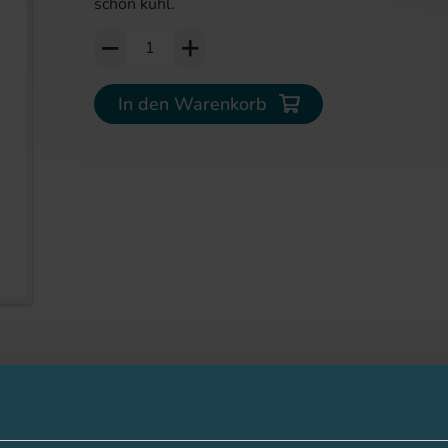
schön kühl.
Add to Cart or Wish List
In den Warenkorb
erie springen