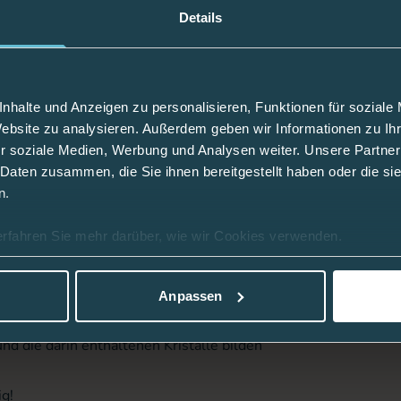
Details
nhalte und Anzeigen zu personalisieren, Funktionen für soziale
Website zu analysieren. Außerdem geben wir Informationen zu I
Zusatzi
r soziale Medien, Werbung und Analysen weiter. Unsere Partner
 Daten zusammen, die Sie ihnen bereitgestellt haben oder die s
n.
Hersteller
grau
erfahren Sie mehr darüber, wie wir Cookies verwenden.
Color
n Insulin, Pen und Medikamente bei Hitze
Material
Anpassen
lemente.
nd die darin enthaltenen Kristalle bilden
ig!