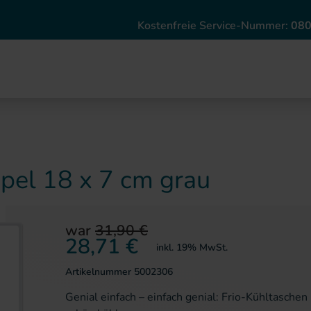
Direkt zum Inhalt
Kostenfreie Service-Nummer:
080
ppel 18 x 7 cm grau
war
31,90 €
ie springen
28,71 €
inkl. 19% MwSt.
Artikelnummer
5002306
Genial einfach – einfach genial: Frio-Kühltaschen