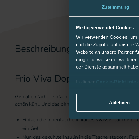
Zustimmung
Mediq verwendet Cookies
Wir verwenden Cookies, um I
und die Zugriffe auf unsere 
Beschreibung
Website an unsere Partner fü
möglicherweise mit weiteren
der Dienste gesammelt habe
Frio Viva Doppel Kühltasche 
In dieser
Cookie-Richtlinie
Genial einfach – einfach genial: Frio-Kühltaschen halte
Ablehnen
schön kühl. Und das ohne Strom, Batterien oder Kühle
Einfach die Innentasche in kaltes Wasser tauchen – u
ein Gel
Nun das gekühlte Insulin in die Tasche stecken. Fert