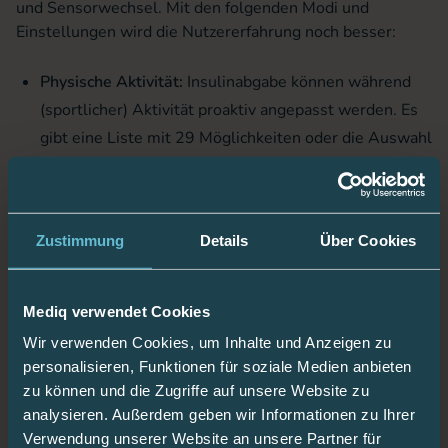
und Sensorwechsel. Mit den folgenden Modi und
Einstellungen wird die Nutzererfahrung noch besser:
Physische Aktivität:
Insulinabgabe können während
(sportlicher) Aktivität proaktiv angepasst werden. Es
gibt eine Liste mit 29 Möglichkeiten oder die Auswahl
zwischen einer allgemeinen anaeroben, aeroben oder
gemischten Aktivität. Der Algorithmus passt die
Insulinabgabe automatisch an.
Zustimmung
Details
Über Cookies
Mahlzeiten-Management:
Essenszeiten wie
Frühstück, Mittag- oder Abendessen können
voreingestellt werden, um jede Mahlzeit zu genießen.
Mediq verwendet Cookies
Die Bolusabgabe wird auf Basis der eingegebenen
Wir verwenden Cookies, um Inhalte und Anzeigen zu
Mahlzeitart, -größe und -uhrzeit erfolgen. Der
personalisieren, Funktionen für soziale Medien anbieten
Algorithmus lernt aus vorangegangenen Mustern.
zu können und die Zugriffe auf unsere Website zu
analysieren. Außerdem geben wir Informationen zu Ihrer
Nachtmodus:
Der Nachtmodus reuduziert nächtliche
Verwendung unserer Website an unsere Partner für
Alarme, um unnötige Störungen zu vermeiden.