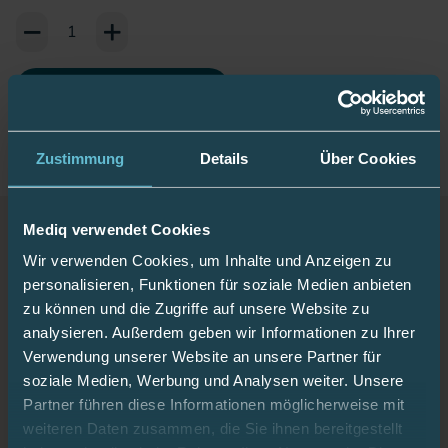
Add to Cart or Wish List
In den Warenkorb
Zustimmung
Details
Über Cookies
Mediq verwendet Cookies
Beschreibung
Wir verwenden Cookies, um Inhalte und Anzeigen zu
personalisieren, Funktionen für soziale Medien anbieten
zu können und die Zugriffe auf unsere Website zu
Das Kliniplast fix sensitive Pflaster ist mit einer weichen
analysieren. Außerdem geben wir Informationen zu Ihrer
Silikonbeschichtung versehen, um die empfindliche und
Verwendung unserer Website an unsere Partner für
zerbrechliche Haut zu schonen. Es bietet eine sanfte
soziale Medien, Werbung und Analysen weiter. Unsere
Haftung, ohne Reizungen oder Unbehagen zu
Partner führen diese Informationen möglicherweise mit
verursachen.
weiteren Daten zusammen, die Sie ihnen bereitgestellt