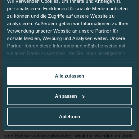
eigenständig mit Ihrer Versicherung.
Wir verwenden Cookies, um Inhalte und Anzeigen zu
personalisieren, Funktionen für soziale Medien anbieten
zu können und die Zugriffe auf unsere Website zu
Add to Cart or Wish List
analysieren. Außerdem geben wir Informationen zu Ihrer
Verwendung unserer Website an unsere Partner für
soziale Medien, Werbung und Analysen weiter. Unsere
In den Warenkorb
Partner führen diese Informationen möglicherweise mit
weiteren Daten zusammen, die Sie ihnen bereitgestellt
haben oder die sie im Rahmen Ihrer Nutzung der Dienste
gesammelt haben.
Alle zulassen
In dieser
Cookie-Richtlinie
erfahren Sie mehr darüber,
Beschreibung
wie wir Cookies verwenden.
Anpassen
Kliniplast fix stretch eignet sich ideal zur zuverlässigen
Ablehnen
Fixierung großer Wundauflagen, Katheter und Drainagen
und ist dank seines dehnbaren Materials, das Komfort
und Haltbarkeit gewährleistet, ideal für Wunden an stark