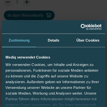
In den Warenkorb
Zustimmung
Details
Über Cookies
Beschreibung
Mediq verwendet Cookies
Wir verwenden Cookies, um Inhalte und Anzeigen zu
bruchbeständig, durchdringfest und standfest bei
personalisieren, Funktionen für soziale Medien anbieten
bestimmungsgemäßem Gebrauch gemäß der
zu können und die Zugriffe auf unsere Website zu
analysieren. Außerdem geben wir Informationen zu Ihrer
Vorgaben der DIN EN ISO 23907
Verwendung unserer Website an unsere Partner für
frei haltender Deckel durch leichtes Einrasten in
soziale Medien, Werbung und Analysen weiter. Unsere
offener Position
Partner führen diese Informationen möglicherweise mit
temporär verschließbar mit einer Hand
weiteren Daten zusammen, die Sie ihnen bereitgestellt