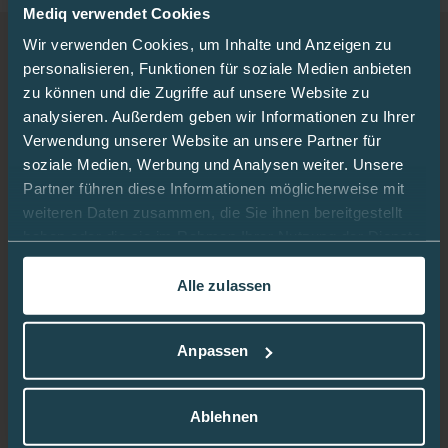
Mediq verwendet Cookies
Wir verwenden Cookies, um Inhalte und Anzeigen zu
Beschreibung
personalisieren, Funktionen für soziale Medien anbieten
zu können und die Zugriffe auf unsere Website zu
analysieren. Außerdem geben wir Informationen zu Ihrer
OmniPod 5 ist ein schlauchloses AID-System
Verwendung unserer Website an unsere Partner für
(Automated Insulin Delivery). Der tragbare, wasserdichte
soziale Medien, Werbung und Analysen weiter. Unsere
Pod enthält die SmartAdjust-Technologie und passt die
Partner führen diese Informationen möglicherweise mit
Basalinsulinabgabe automatisiert in regelmäßigen
weiteren Daten zusammen, die Sie ihnen bereitgestellt
Abständen anhand von CGM-Daten an.
haben oder die sie im Rahmen Ihrer Nutzung der Dienste
Mahlzeiten-/Korrekturboli werden durch den Anwender
gesammelt haben.
ausgelöst (SmartBolus-Rechner).
Alle zulassen
In dieser
Cookie-Richtlinie
erfahren Sie mehr darüber,
Pod
wie wir Cookies verwenden.
Anpassen
Tragedauer: bis zu 72 Stunden (3 Tage)
Insulinreservoir: bis zu 200 Einheiten U-100
Ablehnen
Abmessungen: ca. 3,9 cm × 5,2 cm × 1,45 cm